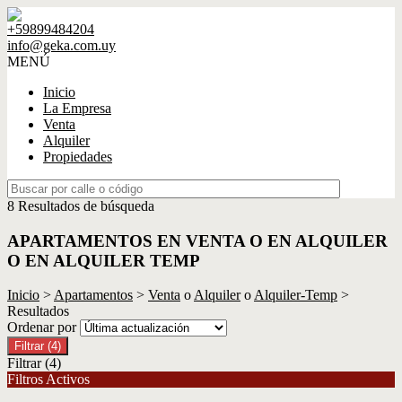
+59899484204
info@geka.com.uy
MENÚ
Inicio
La Empresa
Venta
Alquiler
Propiedades
8 Resultados de búsqueda
APARTAMENTOS EN VENTA O EN ALQUILER
O EN ALQUILER TEMP
Inicio
>
Apartamentos
>
Venta
o
Alquiler
o
Alquiler-Temp
>
Resultados
Ordenar por
Filtrar
(4)
Filtrar
(4)
Filtros Activos